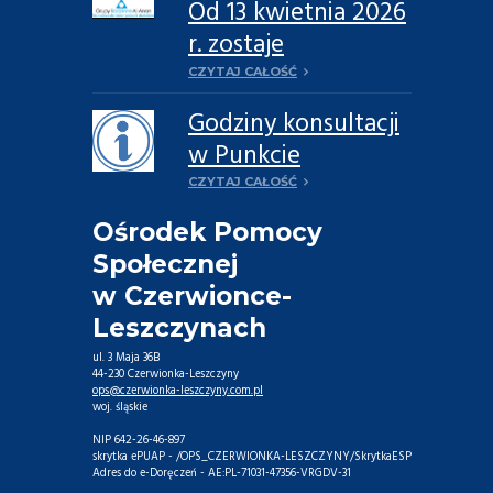
Od 13 kwietnia 2026
Alkoholowych
r. zostaje
reaktywowana
CZYTAJ CAŁOŚĆ
Grupa rodzinna Al-
Godziny konsultacji
Anon „Godność” w
w Punkcie
Leszczynach
informacyjno-
CZYTAJ CAŁOŚĆ
konsultacyjnym w
Ośrodek Pomocy
2026 roku
Społecznej
w Czerwionce-
Leszczynach
ul. 3 Maja 36B
44-230 Czerwionka-Leszczyny
ops@czerwionka-leszczyny.com.pl
woj. śląskie
NIP 642-26-46-897
skrytka ePUAP - /OPS_CZERWIONKA-LESZCZYNY/SkrytkaESP
Adres do e-Doręczeń - AE:PL-71031-47356-VRGDV-31