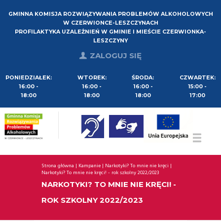
GMINNA KOMISJA ROZWIĄZYWANIA PROBLEMÓW ALKOHOLOWYCH
W CZERWIONCE-LESZCZYNACH
PROFILAKTYKA UZALEŻNIEŃ W GMINIE I MIEŚCIE CZERWIONKA-
LESZCZYNY
ZALOGUJ SIĘ
PONIEDZIAŁEK:
WTOREK:
ŚRODA:
CZWARTEK:
16:00 -
16:00 -
16:00 -
15:00 -
18:00
18:00
18:00
17:00
Strona główna
Kampanie
Narkotyki? To mnie nie kręci
Narkotyki? To mnie nie kręci! - rok szkolny 2022/2023
NARKOTYKI? TO MNIE NIE KRĘCI! -
ROK SZKOLNY 2022/2023