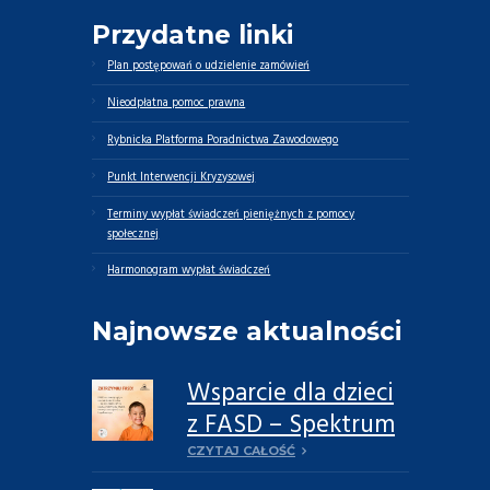
Przydatne linki
Plan postępowań o udzielenie zamówień
Nieodpłatna pomoc prawna
Rybnicka Platforma Poradnictwa Zawodowego
Punkt Interwencji Kryzysowej
Terminy wypłat świadczeń pieniężnych z pomocy
społecznej
Harmonogram wypłat świadczeń
Najnowsze aktualności
Wsparcie dla dzieci
z FASD – Spektrum
Płodowych
CZYTAJ CAŁOŚĆ
Zaburzeń