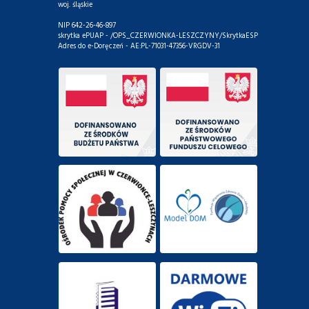
woj. śląskie
NIP 642-26-46-897
skrytka ePUAP - /OPS_CZERWIONKA-LESZCZYNY/SkrytkaESP
Adres do e-Doręczeń - AE:PL-71031-47356-VRGDV-31