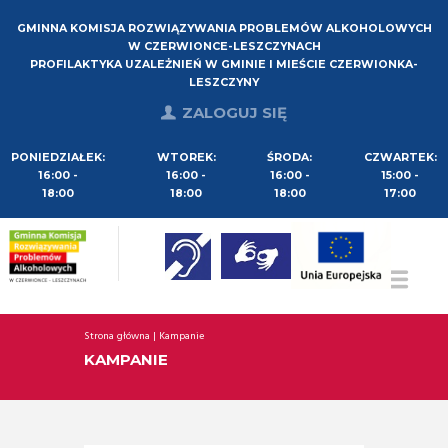
GMINNA KOMISJA ROZWIĄZYWANIA PROBLEMÓW ALKOHOLOWYCH
W CZERWIONCE-LESZCZYNACH
PROFILAKTYKA UZALEŻNIEŃ W GMINIE I MIEŚCIE CZERWIONKA-
LESZCZYNY
ZALOGUJ SIĘ
PONIEDZIAŁEK:
WTOREK:
ŚRODA:
CZWARTEK:
16:00 -
16:00 -
16:00 -
15:00 -
18:00
18:00
18:00
17:00
Strona główna
Kampanie
KAMPANIE