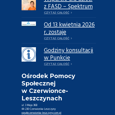
z FASD – Spektrum
Płodowych
CZYTAJ CAŁOŚĆ
Zaburzeń
Od 13 kwietnia 2026
Alkoholowych
r. zostaje
reaktywowana
CZYTAJ CAŁOŚĆ
Grupa rodzinna Al-
Godziny konsultacji
Anon „Godność” w
w Punkcie
Leszczynach
informacyjno-
CZYTAJ CAŁOŚĆ
konsultacyjnym w
Ośrodek Pomocy
2026 roku
Społecznej
w Czerwionce-
Leszczynach
ul. 3 Maja 36B
44-230 Czerwionka-Leszczyny
ops@czerwionka-leszczyny.com.pl