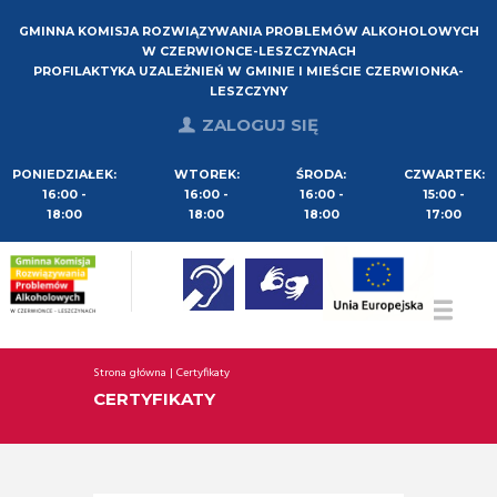
GMINNA KOMISJA ROZWIĄZYWANIA PROBLEMÓW ALKOHOLOWYCH
W CZERWIONCE-LESZCZYNACH
PROFILAKTYKA UZALEŻNIEŃ W GMINIE I MIEŚCIE CZERWIONKA-
LESZCZYNY
ZALOGUJ SIĘ
PONIEDZIAŁEK:
WTOREK:
ŚRODA:
CZWARTEK:
16:00 -
16:00 -
16:00 -
15:00 -
18:00
18:00
18:00
17:00
Strona główna
Certyfikaty
CERTYFIKATY