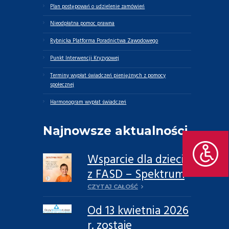
Plan postępowań o udzielenie zamówień
Nieodpłatna pomoc prawna
Rybnicka Platforma Poradnictwa Zawodowego
Punkt Interwencji Kryzysowej
Terminy wypłat świadczeń pieniężnych z pomocy
społecznej
Harmonogram wypłat świadczeń
Najnowsze aktualności
Wsparcie dla dzieci
z FASD – Spektrum
Płodowych
CZYTAJ CAŁOŚĆ
Zaburzeń
Od 13 kwietnia 2026
Alkoholowych
r. zostaje