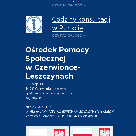
reaktywowana
CZYTAJ CAŁOŚĆ
Grupa rodzinna Al-
Godziny konsultacji
Anon „Godność” w
w Punkcie
Leszczynach
informacyjno-
CZYTAJ CAŁOŚĆ
konsultacyjnym w
Ośrodek Pomocy
2026 roku
Społecznej
w Czerwionce-
Leszczynach
ul. 3 Maja 36B
44-230 Czerwionka-Leszczyny
ops@czerwionka-leszczyny.com.pl
woj. śląskie
NIP 642-26-46-897
skrytka ePUAP - /OPS_CZERWIONKA-LESZCZYNY/SkrytkaESP
Adres do e-Doręczeń - AE:PL-71031-47356-VRGDV-31