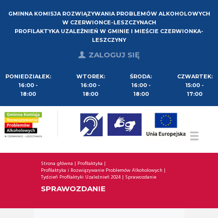
GMINNA KOMISJA ROZWIĄZYWANIA PROBLEMÓW ALKOHOLOWYCH
W CZERWIONCE-LESZCZYNACH
PROFILAKTYKA UZALEŻNIEŃ W GMINIE I MIEŚCIE CZERWIONKA-
LESZCZYNY
ZALOGUJ SIĘ
PONIEDZIAŁEK:
WTOREK:
ŚRODA:
CZWARTEK:
16:00 -
16:00 -
16:00 -
15:00 -
18:00
18:00
18:00
17:00
Strona główna
Profilaktyka
Profilaktyka i Rozwiązywanie Problemów Alkoholowych
Tydzień Profilaktyki Uzależnień 2024
Sprawozdanie
SPRAWOZDANIE