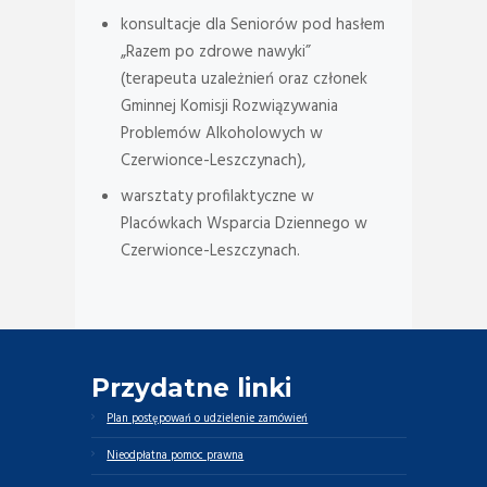
konsultacje dla Seniorów pod hasłem
„Razem po zdrowe nawyki”
(terapeuta uzależnień oraz członek
Gminnej Komisji Rozwiązywania
Problemów Alkoholowych w
Czerwionce-Leszczynach),
warsztaty profilaktyczne w
Placówkach Wsparcia Dziennego w
Czerwionce-Leszczynach.
Przydatne linki
Plan postępowań o udzielenie zamówień
Nieodpłatna pomoc prawna