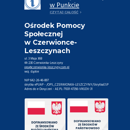
Anon „Godność” w
w Punkcie
Leszczynach
informacyjno-
CZYTAJ CAŁOŚĆ
konsultacyjnym w
Ośrodek Pomocy
2026 roku
Społecznej
w Czerwionce-
Leszczynach
ul. 3 Maja 36B
44-230 Czerwionka-Leszczyny
ops@czerwionka-leszczyny.com.pl
woj. śląskie
NIP 642-26-46-897
skrytka ePUAP - /OPS_CZERWIONKA-LESZCZYNY/SkrytkaESP
Adres do e-Doręczeń - AE:PL-71031-47356-VRGDV-31