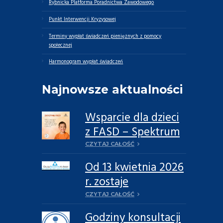
Rybnicka Platforma Poradnictwa Zawodowego
Punkt Interwencji Kryzysowej
Terminy wypłat świadczeń pieniężnych z pomocy
społecznej
Harmonogram wypłat świadczeń
Najnowsze aktualności
Wsparcie dla dzieci
z FASD – Spektrum
Płodowych
CZYTAJ CAŁOŚĆ
Zaburzeń
Od 13 kwietnia 2026
Alkoholowych
r. zostaje
reaktywowana
CZYTAJ CAŁOŚĆ
Grupa rodzinna Al-
Godziny konsultacji