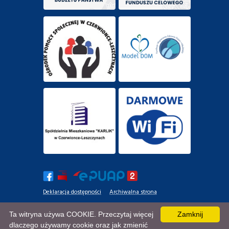
Deklaracja dostępności
Archiwalna strona
Mapa strony
Ta witryna używa COOKIE. Przeczytaj więcej
Zamknij
dlaczego używamy cookie oraz jak zmienić
AncoraThemes
© 2020. Wszelkie prawa zastrzeżone.